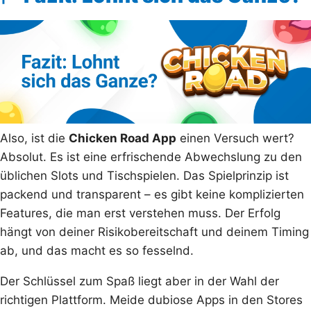
Also, ist die
Chicken Road App
einen Versuch wert?
Absolut. Es ist eine erfrischende Abwechslung zu den
üblichen Slots und Tischspielen. Das Spielprinzip ist
packend und transparent – es gibt keine komplizierten
Features, die man erst verstehen muss. Der Erfolg
hängt von deiner Risikobereitschaft und deinem Timing
ab, und das macht es so fesselnd.
Der Schlüssel zum Spaß liegt aber in der Wahl der
richtigen Plattform. Meide dubiose Apps in den Stores