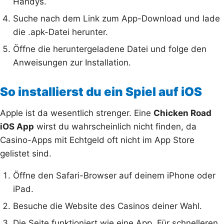
Handys.
Suche nach dem Link zum App-Download und lade
die .apk-Datei herunter.
Öffne die heruntergeladene Datei und folge den
Anweisungen zur Installation.
So installierst du ein Spiel auf iOS
Apple ist da wesentlich strenger. Eine
Chicken Road
iOS App
wirst du wahrscheinlich nicht finden, da
Casino-Apps mit Echtgeld oft nicht im App Store
gelistet sind.
Öffne den Safari-Browser auf deinem iPhone oder
iPad.
Besuche die Website des Casinos deiner Wahl.
Die Seite funktioniert wie eine App. Für schnelleren