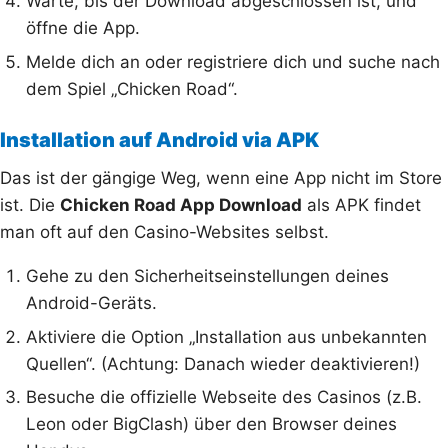
Warte, bis der Download abgeschlossen ist, und
öffne die App.
Melde dich an oder registriere dich und suche nach
dem Spiel „Chicken Road“.
Installation auf Android via APK
Das ist der gängige Weg, wenn eine App nicht im Store
ist. Die
Chicken Road App Download
als APK findet
man oft auf den Casino-Websites selbst.
Gehe zu den Sicherheitseinstellungen deines
Android-Geräts.
Aktiviere die Option „Installation aus unbekannten
Quellen“. (Achtung: Danach wieder deaktivieren!)
Besuche die offizielle Webseite des Casinos (z.B.
Leon oder BigClash) über den Browser deines