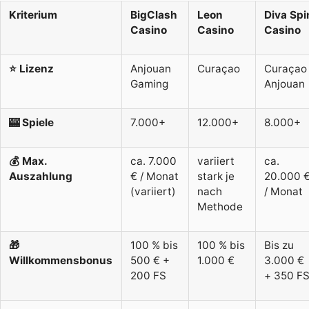
Kriterium
BigClash
Leon
Diva Spi
Casino
Casino
Casino
⭐ Lizenz
Anjouan
Curaçao
Curaçao 
Gaming
Anjouan
🎰 Spiele
7.000+
12.000+
8.000+
💰 Max.
ca. 7.000
variiert
ca.
Auszahlung
€ / Monat
stark je
20.000 
(variiert)
nach
/ Monat
Methode
🎁
100 % bis
100 % bis
Bis zu
Willkommensbonus
500 € +
1.000 €
3.000 €
200 FS
+ 350 F