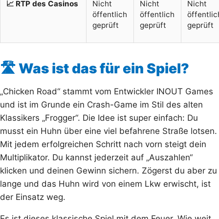
📈 RTP des Casinos
Nicht
Nicht
Nicht
öffentlich
öffentlich
öffentlic
geprüft
geprüft
geprüft
🛣️ Was ist das für ein Spiel?
„Chicken Road“ stammt vom Entwickler INOUT Games
und ist im Grunde ein Crash-Game im Stil des alten
Klassikers „Frogger“. Die Idee ist super einfach: Du
musst ein Huhn über eine viel befahrene Straße lotsen.
Mit jedem erfolgreichen Schritt nach vorn steigt dein
Multiplikator. Du kannst jederzeit auf „Auszahlen“
klicken und deinen Gewinn sichern. Zögerst du aber zu
lange und das Huhn wird von einem Lkw erwischt, ist
der Einsatz weg.
Es ist dieses klassische Spiel mit dem Feuer. Wie weit