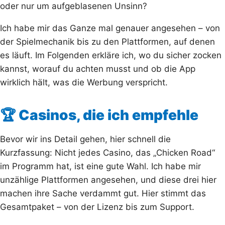
oder nur um aufgeblasenen Unsinn?
Ich habe mir das Ganze mal genauer angesehen – von
der Spielmechanik bis zu den Plattformen, auf denen
es läuft. Im Folgenden erkläre ich, wo du sicher zocken
kannst, worauf du achten musst und ob die App
wirklich hält, was die Werbung verspricht.
🏆 Casinos, die ich empfehle
Bevor wir ins Detail gehen, hier schnell die
Kurzfassung: Nicht jedes Casino, das „Chicken Road“
im Programm hat, ist eine gute Wahl. Ich habe mir
unzählige Plattformen angesehen, und diese drei hier
machen ihre Sache verdammt gut. Hier stimmt das
Gesamtpaket – von der Lizenz bis zum Support.