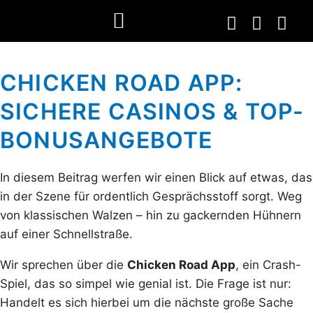
CHICKEN ROAD APP:
SICHERE CASINOS & TOP-
BONUSANGEBOTE
In diesem Beitrag werfen wir einen Blick auf etwas, das
in der Szene für ordentlich Gesprächsstoff sorgt. Weg
von klassischen Walzen – hin zu gackernden Hühnern
auf einer Schnellstraße.
Wir sprechen über die
Chicken Road App
, ein Crash-
Spiel, das so simpel wie genial ist. Die Frage ist nur:
Handelt es sich hierbei um die nächste große Sache