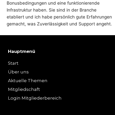
Bonusbedingungen und eine funktionierende
Infrastruktur haben. Sie sind in der Branche
etabliert und ich habe persönlich gute Erfahrungen
gemacht, was Zuverlässigkeit und Support angeht.
Hauptmenü
Start
Über uns
Aktuelle Themen
Mitgliedschaft
Login Mitgliederbereich